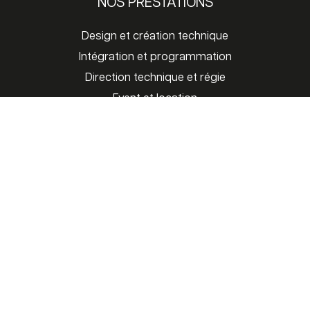
NOS PRESTATIONS
Design et création technique
Intégration et programmation
Direction technique et régie
Event et location
Location sonorisation Les Herbiers
A PROPOS
Nous connaître
Nos projets
CONTACTEZ-NOUS